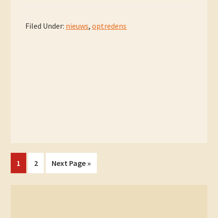
Filed Under:
nieuws
,
optredens
Page
Page
Go
1
2
Next Page »
to
Primary
Sidebar