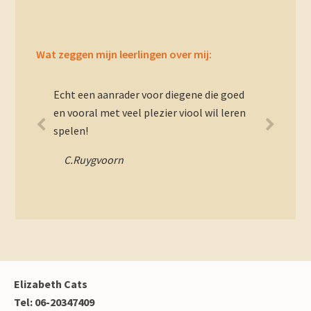
Wat zeggen mijn leerlingen over mij:
Echt een aanrader voor diegene die goed
en vooral met veel plezier viool wil leren
spelen!
C.Ruygvoorn
Footer
Elizabeth Cats
Tel: 06-20347409