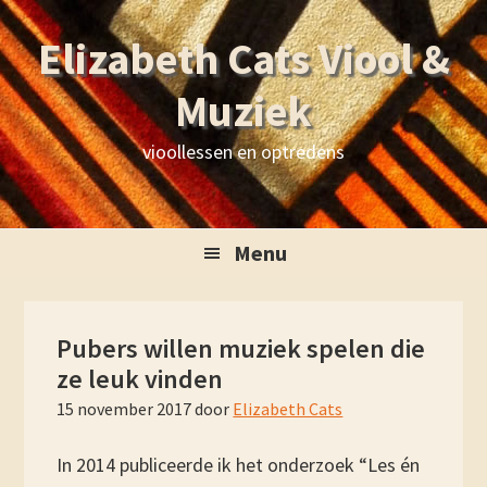
Skip
Skip
Skip
Skip
Elizabeth Cats Viool &
to
to
to
to
primary
main
primary
footer
Muziek
navigation
content
sidebar
vioollessen en optredens
Menu
Pubers willen muziek spelen die
ze leuk vinden
15 november 2017
door
Elizabeth Cats
In 2014 publiceerde ik het onderzoek “Les én