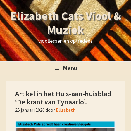
Skip
Skip
Skip
Skip
Elizabeth Cats Viool &
to
to
to
to
primary
main
primary
footer
Muziek
navigation
content
sidebar
vioollessen en optredens
Menu
Artikel in het Huis-aan-huisblad
‘De krant van Tynaarlo’.
25 januari 2026
door
Elizabeth