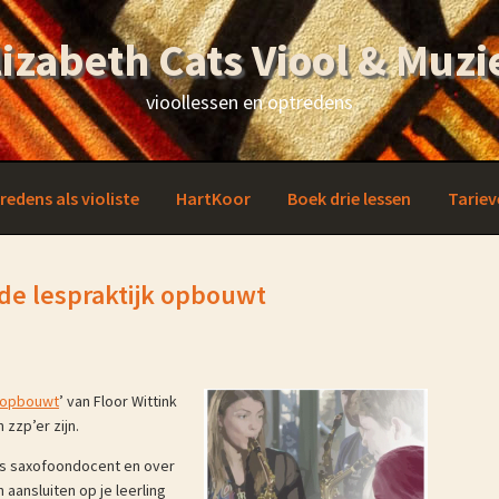
lizabeth Cats Viool & Muzi
vioollessen en optredens
redens als violiste
HartKoor
Boek drie lessen
Tariev
nde lespraktijk opbouwt
k opbouwt
’ van Floor Wittink
 zzp’er zijn.
als saxofoondocent en over
aansluiten op je leerling