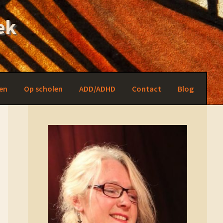
ek
en
Op scholen
ADD/ADHD
Contact
Blog
Primary
Sidebar