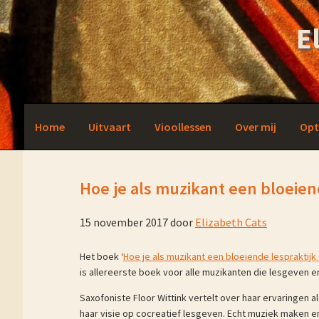
Skip
Skip
Skip
Skip
to
to
to
to
E
primary
main
primary
footer
navigation
content
sidebar
Home
Uitvaart
Vioollessen
Over mij
Opt
Hoe je als muzikant een bloeie
15 november 2017
door
Elizabeth Cats
Het boek ‘
Hoe je als muzikant een bloeiende lespraktij
is allereerste boek voor alle muzikanten die lesgeven en
Saxofoniste Floor Wittink vertelt over haar ervaringen 
haar visie op cocreatief lesgeven. Echt muziek maken en 