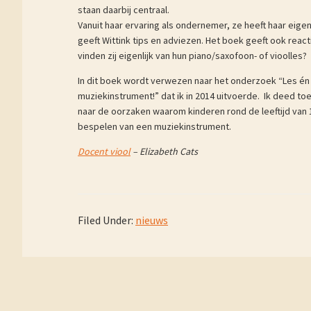
staan daarbij centraal.
Vanuit haar ervaring als ondernemer, ze heeft haar eige
geeft Wittink tips en adviezen. Het boek geeft ook react
vinden zij eigenlijk van hun piano/saxofoon- of vioolles?
In dit boek wordt verwezen naar het onderzoek “Les én l
muziekinstrument!” dat ik in 2014 uitvoerde. Ik deed t
naar de oorzaken waarom kinderen rond de leeftijd van 
bespelen van een muziekinstrument.
Docent viool
– Elizabeth Cats
Filed Under:
nieuws