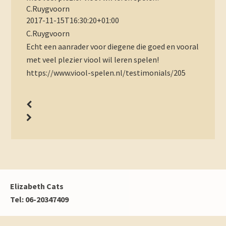
C.Ruygvoorn
2017-11-15T16:30:20+01:00
C.Ruygvoorn
Echt een aanrader voor diegene die goed en vooral
met veel plezier viool wil leren spelen!
https://www.viool-spelen.nl/testimonials/205
Footer
Elizabeth Cats
Tel: 06-20347409