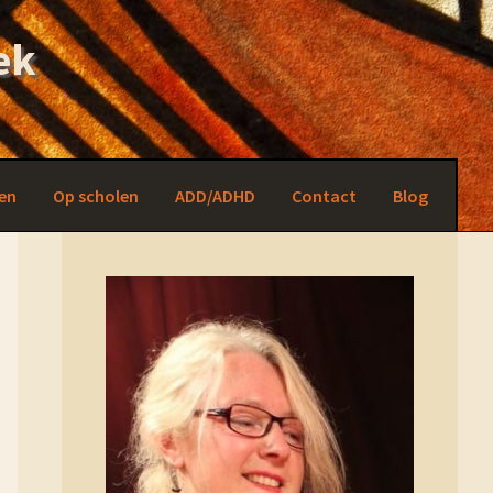
ek
en
Op scholen
ADD/ADHD
Contact
Blog
Primary
Sidebar