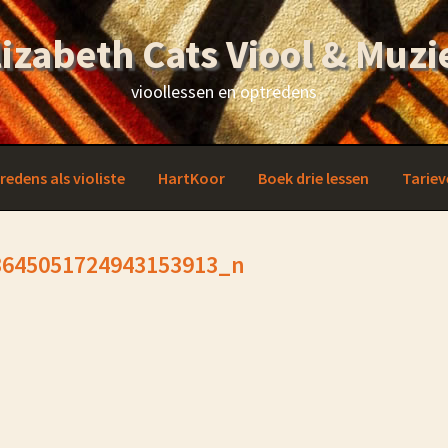
lizabeth Cats Viool & Muzi
vioollessen en optredens
redens als violiste
HartKoor
Boek drie lessen
Tariev
3645051724943153913_n