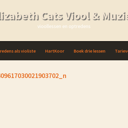
lizabeth Cats Viool & Muzi
vioollessen en optredens
redens als violiste
HartKoor
Boek drie lessen
Tariev
409617030021903702_n