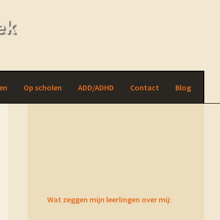
ek
en
Op scholen
ADD/ADHD
Contact
Blog
Primary
Sidebar
Wat zeggen mijn leerlingen over mij: